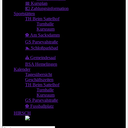
📅 Kursplan
💶 Zahlungsinformation
Sportstätten
TH Beim Sattelhof
Turnhalle
Kursraum
⚽ Am Sacksdamm
GS Parsevalstraße
🏊 Schloßparkbad
⛪ Gemeindesaal
BSA Hemelingen
Kalender
Tagesübersicht
Geschäftszeiten
TH Beim Sattelhof
Turnhalle
Kursraum
GS Parsevalstraße
⚽ Fussballplatz
HIRSCH