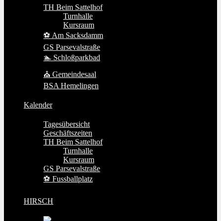
TH Beim Sattelhof
Turnhalle
Kursraum
⚽ Am Sacksdamm
GS Parsevalstraße
🏊 Schloßparkbad
⛪ Gemeindesaal
BSA Hemelingen
Kalender
Tagesübersicht
Geschäftszeiten
TH Beim Sattelhof
Turnhalle
Kursraum
GS Parsevalstraße
⚽ Fussballplatz
HIRSCH