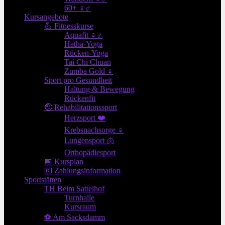
60+ ♀♂
Kursangebote
💪 Fitnesskurse
Aquafit ♀♂
Hatha-Yoga
Rücken-Yoga
Tai Chi Chuan
Zumba Gold ♀
Sport pro Gesundheit
Haltung & Bewegung
Rückenfit
🤕 Rehabilitationssport
Herzsport ❤️
Krebsnachsorge ♀
Lungensport 🫁
Orthopädiesport
📅 Kursplan
💶 Zahlungsinformation
Sportstätten
TH Beim Sattelhof
Turnhalle
Kursraum
⚽ Am Sacksdamm