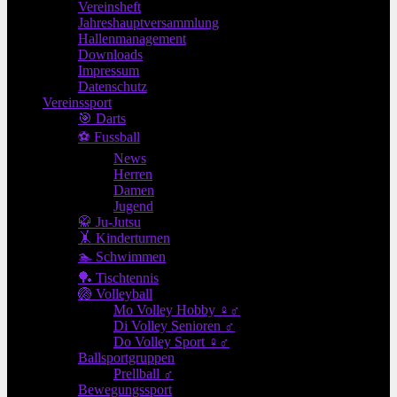
Vereinsheft
Jahreshauptversammlung
Hallenmanagement
Downloads
Impressum
Datenschutz
Vereinssport
🎯 Darts
⚽ Fussball
News
Herren
Damen
Jugend
🥋 Ju-Jutsu
🤸 Kinderturnen
🏊 Schwimmen
🏓 Tischtennis
🏐 Volleyball
Mo Volley Hobby ♀♂
Di Volley Senioren ♂
Do Volley Sport ♀♂
Ballsportgruppen
Prellball ♂
Bewegungssport