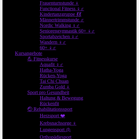
Frauenturnstunde ♀
Functional Fitness ♀♂
Kindertanzgruppe 💃💃
Männertrimmstunde ♂
Nordic Walking ♀♂
Seniorengymnastik 60+ ♀♂
Sportabzeichen ♀♂
Wandern ♀♂
60+ ♀♂
Kursangebote
💪 Fitnesskurse
Aquafit ♀♂
Hatha-Yoga
Rücken-Yoga
Tai Chi Chuan
Zumba Gold ♀
Sport pro Gesundheit
Haltung & Bewegung
Rückenfit
🤕 Rehabilitationssport
Herzsport ❤️
Krebsnachsorge ♀
Lungensport 🫁
Orthopädiesport