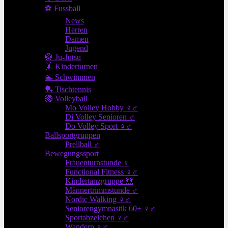
⚽ Fussball
News
Herren
Damen
Jugend
🥋 Ju-Jutsu
🤸 Kinderturnen
🏊 Schwimmen
🏓 Tischtennis
🏐 Volleyball
Mo Volley Hobby ♀♂
Di Volley Senioren ♂
Do Volley Sport ♀♂
Ballsportgruppen
Prellball ♂
Bewegungssport
Frauenturnstunde ♀
Functional Fitness ♀♂
Kindertanzgruppe 💃💃
Männertrimmstunde ♂
Nordic Walking ♀♂
Seniorengymnastik 60+ ♀♂
Sportabzeichen ♀♂
Wandern ♀♂