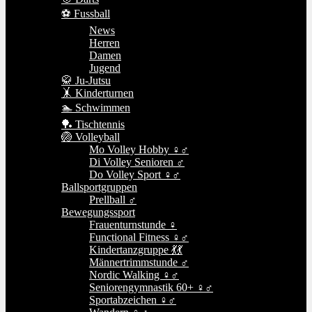
⚽ Fussball
News
Herren
Damen
Jugend
🥋 Ju-Jutsu
🤸 Kinderturnen
🏊 Schwimmen
🏓 Tischtennis
🏐 Volleyball
Mo Volley Hobby ♀♂
Di Volley Senioren ♂
Do Volley Sport ♀♂
Ballsportgruppen
Prellball ♂
Bewegungssport
Frauenturnstunde ♀
Functional Fitness ♀♂
Kindertanzgruppe 💃💃
Männertrimmstunde ♂
Nordic Walking ♀♂
Seniorengymnastik 60+ ♀♂
Sportabzeichen ♀♂