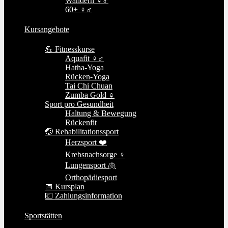
Wandern ♀♂
60+ ♀♂
Kursangebote
💪 Fitnesskurse
Aquafit ♀♂
Hatha-Yoga
Rücken-Yoga
Tai Chi Chuan
Zumba Gold ♀
Sport pro Gesundheit
Haltung & Bewegung
Rückenfit
🤕 Rehabilitationssport
Herzsport ❤️
Krebsnachsorge ♀
Lungensport 🫁
Orthopädiesport
📅 Kursplan
💶 Zahlungsinformation
Sportstätten