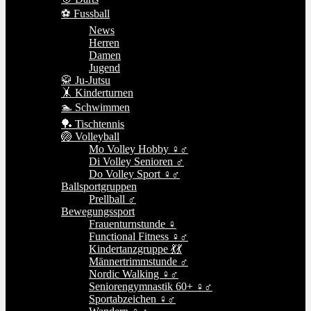
⚽ Fussball
News
Herren
Damen
Jugend
🥋 Ju-Jutsu
🤸 Kinderturnen
🏊 Schwimmen
🏓 Tischtennis
🏐 Volleyball
Mo Volley Hobby ♀♂
Di Volley Senioren ♂
Do Volley Sport ♀♂
Ballsportgruppen
Prellball ♂
Bewegungssport
Frauenturnstunde ♀
Functional Fitness ♀♂
Kindertanzgruppe 💃💃
Männertrimmstunde ♂
Nordic Walking ♀♂
Seniorengymnastik 60+ ♀♂
Sportabzeichen ♀♂