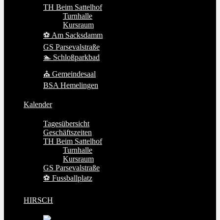
TH Beim Sattelhof
Turnhalle
Kursraum
⚽ Am Sacksdamm
GS Parsevalstraße
🏊 Schloßparkbad
⛪ Gemeindesaal
BSA Hemelingen
Kalender
Tagesübersicht
Geschäftszeiten
TH Beim Sattelhof
Turnhalle
Kursraum
GS Parsevalstraße
⚽ Fussballplatz
HIRSCH