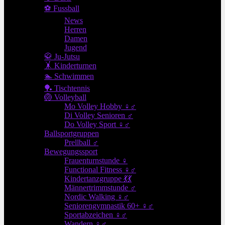
⚽ Fussball
News
Herren
Damen
Jugend
🥋 Ju-Jutsu
🤸 Kinderturnen
🏊 Schwimmen
🏓 Tischtennis
🏐 Volleyball
Mo Volley Hobby ♀♂
Di Volley Senioren ♂
Do Volley Sport ♀♂
Ballsportgruppen
Prellball ♂
Bewegungssport
Frauenturnstunde ♀
Functional Fitness ♀♂
Kindertanzgruppe 💃💃
Männertrimmstunde ♂
Nordic Walking ♀♂
Seniorengymnastik 60+ ♀♂
Sportabzeichen ♀♂
Wandern ♀♂