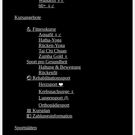
Wandern ♀♂
60+ ♀♂
Kursangebote
💪 Fitnesskurse
Aquafit ♀♂
Hatha-Yoga
Rücken-Yoga
Tai Chi Chuan
Zumba Gold ♀
Sport pro Gesundheit
Haltung & Bewegung
Rückenfit
🤕 Rehabilitationssport
Herzsport ❤️
Krebsnachsorge ♀
Lungensport 🫁
Orthopädiesport
📅 Kursplan
💶 Zahlungsinformation
Sportstätten