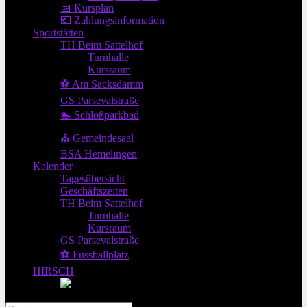
📅 Kursplan
💶 Zahlungsinformation
Sportstätten
TH Beim Sattelhof
Turnhalle
Kursraum
⚽ Am Sacksdamm
GS Parsevalstraße
🏊 Schloßparkbad
⛪ Gemeindesaal
BSA Hemelingen
Kalender
Tagesübersicht
Geschäftszeiten
TH Beim Sattelhof
Turnhalle
Kursraum
GS Parsevalstraße
⚽ Fussballplatz
HIRSCH