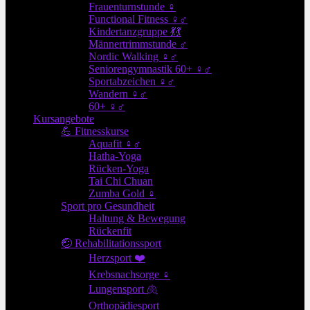
Frauenturnstunde ♀
Functional Fitness ♀♂
Kindertanzgruppe 💃💃
Männertrimmstunde ♂
Nordic Walking ♀♂
Seniorengymnastik 60+ ♀♂
Sportabzeichen ♀♂
Wandern ♀♂
60+ ♀♂
Kursangebote
💪 Fitnesskurse
Aquafit ♀♂
Hatha-Yoga
Rücken-Yoga
Tai Chi Chuan
Zumba Gold ♀
Sport pro Gesundheit
Haltung & Bewegung
Rückenfit
🤕 Rehabilitationssport
Herzsport ❤️
Krebsnachsorge ♀
Lungensport 🫁
Orthopädiesport