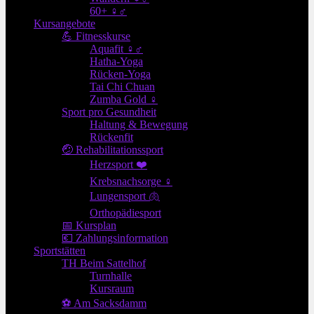
60+ ♀♂
Kursangebote
💪 Fitnesskurse
Aquafit ♀♂
Hatha-Yoga
Rücken-Yoga
Tai Chi Chuan
Zumba Gold ♀
Sport pro Gesundheit
Haltung & Bewegung
Rückenfit
🤕 Rehabilitationssport
Herzsport ❤️
Krebsnachsorge ♀
Lungensport 🫁
Orthopädiesport
📅 Kursplan
💶 Zahlungsinformation
Sportstätten
TH Beim Sattelhof
Turnhalle
Kursraum
⚽ Am Sacksdamm