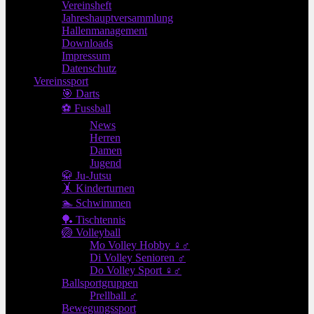
Vereinsheft
Jahreshauptversammlung
Hallenmanagement
Downloads
Impressum
Datenschutz
Vereinssport
🎯 Darts
⚽ Fussball
News
Herren
Damen
Jugend
🥋 Ju-Jutsu
🤸 Kinderturnen
🏊 Schwimmen
🏓 Tischtennis
🏐 Volleyball
Mo Volley Hobby ♀♂
Di Volley Senioren ♂
Do Volley Sport ♀♂
Ballsportgruppen
Prellball ♂
Bewegungssport