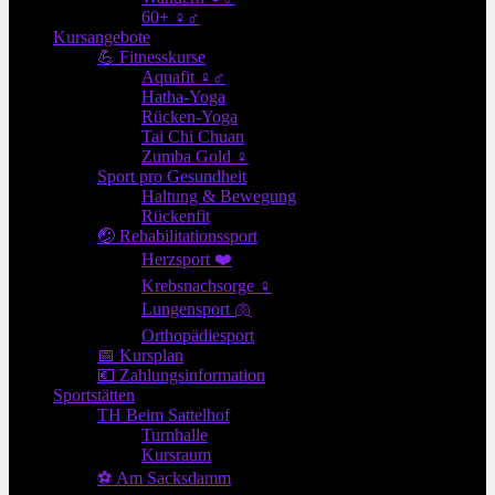
60+ ♀♂
Kursangebote
💪 Fitnesskurse
Aquafit ♀♂
Hatha-Yoga
Rücken-Yoga
Tai Chi Chuan
Zumba Gold ♀
Sport pro Gesundheit
Haltung & Bewegung
Rückenfit
🤕 Rehabilitationssport
Herzsport ❤️
Krebsnachsorge ♀
Lungensport 🫁
Orthopädiesport
📅 Kursplan
💶 Zahlungsinformation
Sportstätten
TH Beim Sattelhof
Turnhalle
Kursraum
⚽ Am Sacksdamm