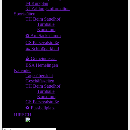
📅 Kursplan
💶 Zahlungsinformation
Sportstätten
TH Beim Sattelhof
Turnhalle
Kursraum
⚽ Am Sacksdamm
GS Parsevalstraße
🏊 Schloßparkbad
⛪ Gemeindesaal
BSA Hemelingen
Kalender
Tagesübersicht
Geschäftszeiten
TH Beim Sattelhof
Turnhalle
Kursraum
GS Parsevalstraße
⚽ Fussballplatz
HIRSCH