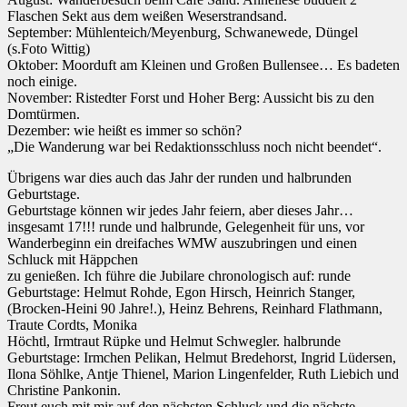
Flaschen Sekt aus dem weißen Weserstrandsand.
September: Mühlenteich/Meyenburg, Schwanewede, Düngel
(s.Foto Wittig)
Oktober: Moorduft am Kleinen und Großen Bullensee… Es badeten
noch einige.
November: Ristedter Forst und Hoher Berg: Aussicht bis zu den
Domtürmen.
Dezember: wie heißt es immer so schön?
„Die Wanderung war bei Redaktionsschluss noch nicht beendet“.
Übrigens war dies auch das Jahr der runden und halbrunden
Geburtstage.
Geburtstage können wir jedes Jahr feiern, aber dieses Jahr…
insgesamt 17!!! runde und halbrunde, Gelegenheit für uns, vor
Wanderbeginn ein dreifaches WMW auszubringen und einen
Schluck mit Häppchen
zu genießen. Ich führe die Jubilare chronologisch auf: runde
Geburtstage: Helmut Rohde, Egon Hirsch, Heinrich Stanger,
(Brocken-Heini 90 Jahre!.), Heinz Behrens, Reinhard Flathmann,
Traute Cordts, Monika
Höchtl, Irmtraut Rüpke und Helmut Schwegler. halbrunde
Geburtstage: Irmchen Pelikan, Helmut Bredehorst, Ingrid Lüdersen,
Ilona Söhlke, Antje Thienel, Marion Lingenfelder, Ruth Liebich und
Christine Pankonin.
Freut euch mit mir auf den nächsten Schluck und die nächste