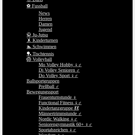
⚽ Fussball
News
Herren
Damen
Jugend
🥋 Ju-Jutsu
🤸 Kinderturnen
🏊 Schwimmen
🏓 Tischtennis
🏐 Volleyball
Mo Volley Hobby ♀♂
Di Volley Senioren ♂
Do Volley Sport ♀♂
Ballsportgruppen
Prellball ♂
Bewegungssport
Frauenturnstunde ♀
Functional Fitness ♀♂
Kindertanzgruppe 💃💃
Männertrimmstunde ♂
Nordic Walking ♀♂
Seniorengymnastik 60+ ♀♂
Sportabzeichen ♀♂