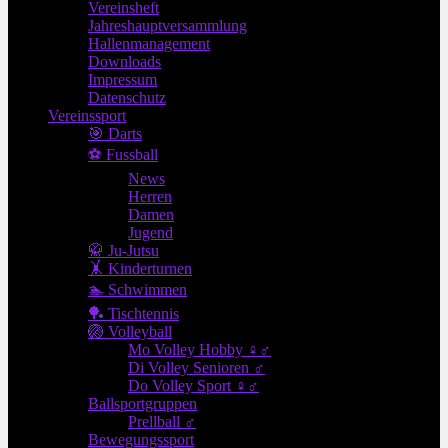
Vereinsheft
Jahreshauptversammlung
Hallenmanagement
Downloads
Impressum
Datenschutz
Vereinssport
🎯 Darts
⚽ Fussball
News
Herren
Damen
Jugend
🥋 Ju-Jutsu
🤸 Kinderturnen
🏊 Schwimmen
🏓 Tischtennis
🏐 Volleyball
Mo Volley Hobby ♀♂
Di Volley Senioren ♂
Do Volley Sport ♀♂
Ballsportgruppen
Prellball ♂
Bewegungssport