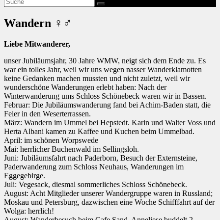
Wandern ♀♂
Liebe Mitwanderer,
unser Jubiläumsjahr, 30 Jahre WMW, neigt sich dem Ende zu. Es
war ein tolles Jahr, weil wir uns wegen nasser Wanderklamotten
keine Gedanken machen mussten und nicht zuletzt, weil wir
wunderschöne Wanderungen erlebt haben: Nach der
Winterwanderung ums Schloss Schönebeck waren wir in Bassen.
Februar: Die Jubiläumswanderung fand bei Achim-Baden statt, die
Feier in den Weserterrassen.
März: Wandern im Ummel bei Hepstedt. Karin und Walter Voss und
Herta Albani kamen zu Kaffee und Kuchen beim Ummelbad.
April: im schönen Worpswede
Mai: herrlicher Buchenwald im Sellingsloh.
Juni: Jubiläumsfahrt nach Paderborn, Besuch der Externsteine,
Paderwanderung zum Schloss Neuhaus, Wanderungen im
Eggegebirge.
Juli: Vegesack, diesmal sommerliches Schloss Schönebeck.
August: Acht Mitglieder unserer Wandergruppe waren in Russland;
Moskau und Petersburg, dazwischen eine Woche Schifffahrt auf der
Wolga: herrlich!
August: Wanderbesuch beim Cafe Sand. Anneliese buddelt 2