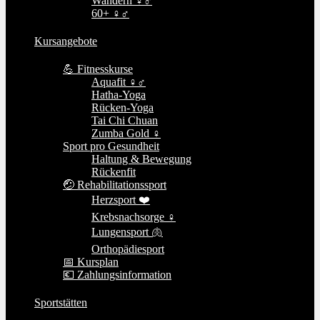
Wandern ♀♂
60+ ♀♂
Kursangebote
💪 Fitnesskurse
Aquafit ♀♂
Hatha-Yoga
Rücken-Yoga
Tai Chi Chuan
Zumba Gold ♀
Sport pro Gesundheit
Haltung & Bewegung
Rückenfit
🤕 Rehabilitationssport
Herzsport ❤️
Krebsnachsorge ♀
Lungensport 🫁
Orthopädiesport
📅 Kursplan
💶 Zahlungsinformation
Sportstätten