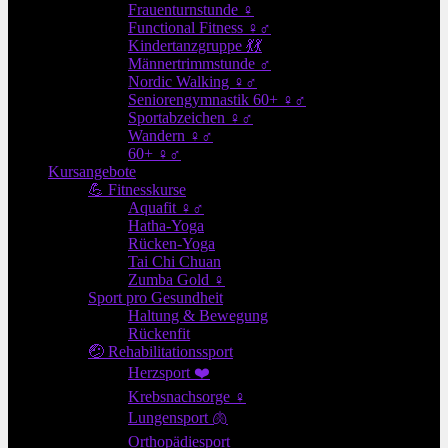
Frauenturnstunde ♀
Functional Fitness ♀♂
Kindertanzgruppe 💃💃
Männertrimmstunde ♂
Nordic Walking ♀♂
Seniorengymnastik 60+ ♀♂
Sportabzeichen ♀♂
Wandern ♀♂
60+ ♀♂
Kursangebote
💪 Fitnesskurse
Aquafit ♀♂
Hatha-Yoga
Rücken-Yoga
Tai Chi Chuan
Zumba Gold ♀
Sport pro Gesundheit
Haltung & Bewegung
Rückenfit
🤕 Rehabilitationssport
Herzsport ❤️
Krebsnachsorge ♀
Lungensport 🫁
Orthopädiesport