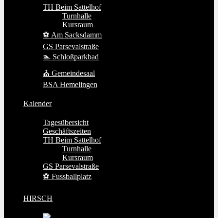
TH Beim Sattelhof
Turnhalle
Kursraum
⚽ Am Sacksdamm
GS Parsevalstraße
🏊 Schloßparkbad
⛪ Gemeindesaal
BSA Hemelingen
Kalender
Tagesübersicht
Geschäftszeiten
TH Beim Sattelhof
Turnhalle
Kursraum
GS Parsevalstraße
⚽ Fussballplatz
HIRSCH