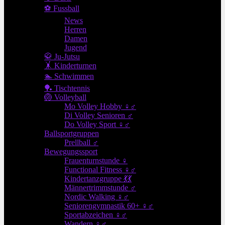
⚽ Fussball
News
Herren
Damen
Jugend
🥋 Ju-Jutsu
🤸 Kinderturnen
🏊 Schwimmen
🏓 Tischtennis
🏐 Volleyball
Mo Volley Hobby ♀♂
Di Volley Senioren ♂
Do Volley Sport ♀♂
Ballsportgruppen
Prellball ♂
Bewegungssport
Frauenturnstunde ♀
Functional Fitness ♀♂
Kindertanzgruppe 💃💃
Männertrimmstunde ♂
Nordic Walking ♀♂
Seniorengymnastik 60+ ♀♂
Sportabzeichen ♀♂
Wandern ♀♂