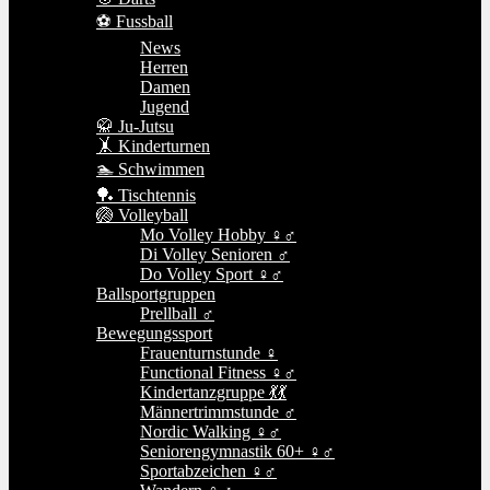
⚽ Fussball
News
Herren
Damen
Jugend
🥋 Ju-Jutsu
🤸 Kinderturnen
🏊 Schwimmen
🏓 Tischtennis
🏐 Volleyball
Mo Volley Hobby ♀♂
Di Volley Senioren ♂
Do Volley Sport ♀♂
Ballsportgruppen
Prellball ♂
Bewegungssport
Frauenturnstunde ♀
Functional Fitness ♀♂
Kindertanzgruppe 💃💃
Männertrimmstunde ♂
Nordic Walking ♀♂
Seniorengymnastik 60+ ♀♂
Sportabzeichen ♀♂