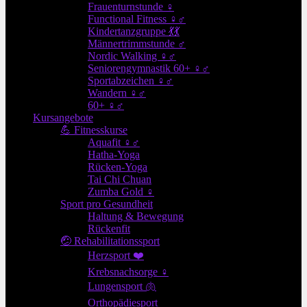
Frauenturnstunde ♀
Functional Fitness ♀♂
Kindertanzgruppe 💃💃
Männertrimmstunde ♂
Nordic Walking ♀♂
Seniorengymnastik 60+ ♀♂
Sportabzeichen ♀♂
Wandern ♀♂
60+ ♀♂
Kursangebote
💪 Fitnesskurse
Aquafit ♀♂
Hatha-Yoga
Rücken-Yoga
Tai Chi Chuan
Zumba Gold ♀
Sport pro Gesundheit
Haltung & Bewegung
Rückenfit
🤕 Rehabilitationssport
Herzsport ❤️
Krebsnachsorge ♀
Lungensport 🫁
Orthopädiesport