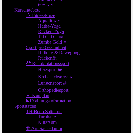
60+ ♀♂
Kursangebote
💪 Fitnesskurse
Aquafit ♀♂
Hatha-Yoga
Rücken-Yoga
Tai Chi Chuan
Zumba Gold ♀
Sport pro Gesundheit
Haltung & Bewegung
Rückenfit
🤕 Rehabilitationssport
Herzsport ❤️
Krebsnachsorge ♀
Lungensport 🫁
Orthopädiesport
📅 Kursplan
💶 Zahlungsinformation
Sportstätten
TH Beim Sattelhof
Turnhalle
Kursraum
⚽ Am Sacksdamm