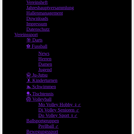
Vereinsheft
Jahreshauptversammlung
Hallenmanagement
Downloads
Impressum
Datenschutz
Vereinssport
🎯 Darts
⚽ Fussball
News
Herren
Damen
Jugend
🥋 Ju-Jutsu
🤸 Kinderturnen
🏊 Schwimmen
🏓 Tischtennis
🏐 Volleyball
Mo Volley Hobby ♀♂
Di Volley Senioren ♂
Do Volley Sport ♀♂
Ballsportgruppen
Prellball ♂
Bewegungssport