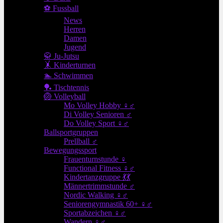
⚽ Fussball
News
Herren
Damen
Jugend
🥋 Ju-Jutsu
🤸 Kinderturnen
🏊 Schwimmen
🏓 Tischtennis
🏐 Volleyball
Mo Volley Hobby ♀♂
Di Volley Senioren ♂
Do Volley Sport ♀♂
Ballsportgruppen
Prellball ♂
Bewegungssport
Frauenturnstunde ♀
Functional Fitness ♀♂
Kindertanzgruppe 💃💃
Männertrimmstunde ♂
Nordic Walking ♀♂
Seniorengymnastik 60+ ♀♂
Sportabzeichen ♀♂
Wandern ♀♂