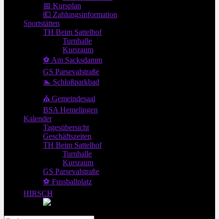
📅 Kursplan
💶 Zahlungsinformation
Sportstätten
TH Beim Sattelhof
Turnhalle
Kursraum
⚽ Am Sacksdamm
GS Parsevalstraße
🏊 Schloßparkbad
⛪ Gemeindesaal
BSA Hemelingen
Kalender
Tagesübersicht
Geschäftszeiten
TH Beim Sattelhof
Turnhalle
Kursraum
GS Parsevalstraße
⚽ Fussballplatz
HIRSCH