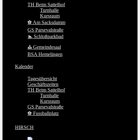
TH Beim Sattelhof
Turnhalle
Kursraum
⚽ Am Sacksdamm
GS Parsevalstraße
🏊 Schloßparkbad
⛪ Gemeindesaal
BSA Hemelingen
Kalender
Tagesübersicht
Geschäftszeiten
TH Beim Sattelhof
Turnhalle
Kursraum
GS Parsevalstraße
⚽ Fussballplatz
HIRSCH