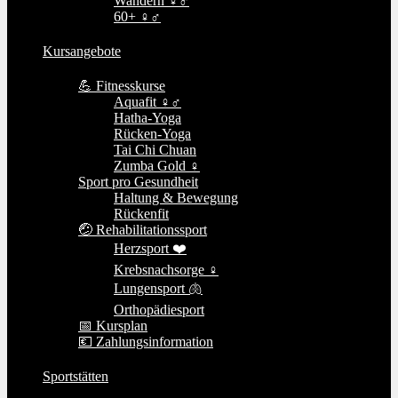
Wandern ♀♂
60+ ♀♂
Kursangebote
💪 Fitnesskurse
Aquafit ♀♂
Hatha-Yoga
Rücken-Yoga
Tai Chi Chuan
Zumba Gold ♀
Sport pro Gesundheit
Haltung & Bewegung
Rückenfit
🤕 Rehabilitationssport
Herzsport ❤️
Krebsnachsorge ♀
Lungensport 🫁
Orthopädiesport
📅 Kursplan
💶 Zahlungsinformation
Sportstätten