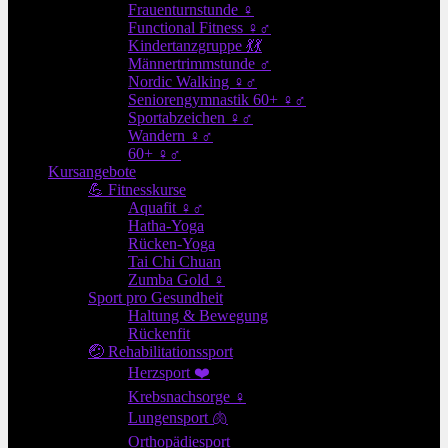
Frauenturnstunde ♀
Functional Fitness ♀♂
Kindertanzgruppe 💃💃
Männertrimmstunde ♂
Nordic Walking ♀♂
Seniorengymnastik 60+ ♀♂
Sportabzeichen ♀♂
Wandern ♀♂
60+ ♀♂
Kursangebote
💪 Fitnesskurse
Aquafit ♀♂
Hatha-Yoga
Rücken-Yoga
Tai Chi Chuan
Zumba Gold ♀
Sport pro Gesundheit
Haltung & Bewegung
Rückenfit
🤕 Rehabilitationssport
Herzsport ❤️
Krebsnachsorge ♀
Lungensport 🫁
Orthopädiesport