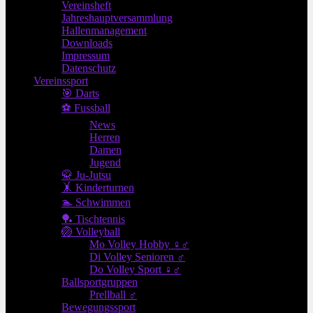
Vereinsheft
Jahreshauptversammlung
Hallenmanagement
Downloads
Impressum
Datenschutz
Vereinssport
🎯 Darts
⚽ Fussball
News
Herren
Damen
Jugend
🥋 Ju-Jutsu
🤸 Kinderturnen
🏊 Schwimmen
🏓 Tischtennis
🏐 Volleyball
Mo Volley Hobby ♀♂
Di Volley Senioren ♂
Do Volley Sport ♀♂
Ballsportgruppen
Prellball ♂
Bewegungssport