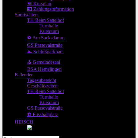
📅 Kursplan
💶 Zahlungsinformation
Sportstätten
TH Beim Sattelhof
Turnhalle
Kursraum
⚽ Am Sacksdamm
GS Parsevalstraße
🏊 Schloßparkbad
⛪ Gemeindesaal
BSA Hemelingen
Kalender
Tagesübersicht
Geschäftszeiten
TH Beim Sattelhof
Turnhalle
Kursraum
GS Parsevalstraße
⚽ Fussballplatz
HIRSCH