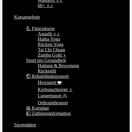
Wandern ♀♂
60+ ♀♂
Kursangebote
💪 Fitnesskurse
Aquafit ♀♂
Hatha-Yoga
Rücken-Yoga
Tai Chi Chuan
Zumba Gold ♀
Sport pro Gesundheit
Haltung & Bewegung
Rückenfit
🤕 Rehabilitationssport
Herzsport ❤️
Krebsnachsorge ♀
Lungensport 🫁
Orthopädiesport
📅 Kursplan
💶 Zahlungsinformation
Sportstätten