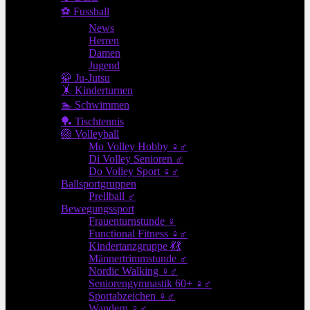
⚽ Fussball
News
Herren
Damen
Jugend
🥋 Ju-Jutsu
🤸 Kinderturnen
🏊 Schwimmen
🏓 Tischtennis
🏐 Volleyball
Mo Volley Hobby ♀♂
Di Volley Senioren ♂
Do Volley Sport ♀♂
Ballsportgruppen
Prellball ♂
Bewegungssport
Frauenturnstunde ♀
Functional Fitness ♀♂
Kindertanzgruppe 💃💃
Männertrimmstunde ♂
Nordic Walking ♀♂
Seniorengymnastik 60+ ♀♂
Sportabzeichen ♀♂
Wandern ♀♂