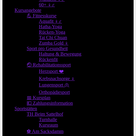
60+ ♀♂
Kursangebote
💪 Fitnesskurse
Aquafit ♀♂
Hatha-Yoga
Rücken-Yoga
Tai Chi Chuan
Zumba Gold ♀
Sport pro Gesundheit
Haltung & Bewegung
Rückenfit
🤕 Rehabilitationssport
Herzsport ❤️
Krebsnachsorge ♀
Lungensport 🫁
Orthopädiesport
📅 Kursplan
💶 Zahlungsinformation
Sportstätten
TH Beim Sattelhof
Turnhalle
Kursraum
⚽ Am Sacksdamm