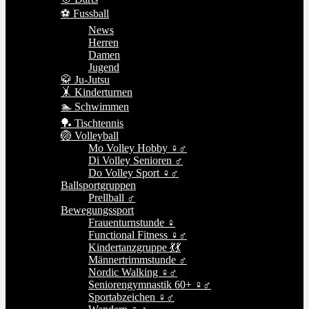
⚽ Fussball
News
Herren
Damen
Jugend
🥋 Ju-Jutsu
🤸 Kinderturnen
🏊 Schwimmen
🏓 Tischtennis
🏐 Volleyball
Mo Volley Hobby ♀♂
Di Volley Senioren ♂
Do Volley Sport ♀♂
Ballsportgruppen
Prellball ♂
Bewegungssport
Frauenturnstunde ♀
Functional Fitness ♀♂
Kindertanzgruppe 💃💃
Männertrimmstunde ♂
Nordic Walking ♀♂
Seniorengymnastik 60+ ♀♂
Sportabzeichen ♀♂