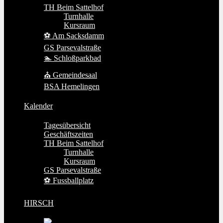
TH Beim Sattelhof
Turnhalle
Kursraum
⚽ Am Sacksdamm
GS Parsevalstraße
🏊 Schloßparkbad
⛪ Gemeindesaal
BSA Hemelingen
Kalender
Tagesübersicht
Geschäftszeiten
TH Beim Sattelhof
Turnhalle
Kursraum
GS Parsevalstraße
⚽ Fussballplatz
HIRSCH