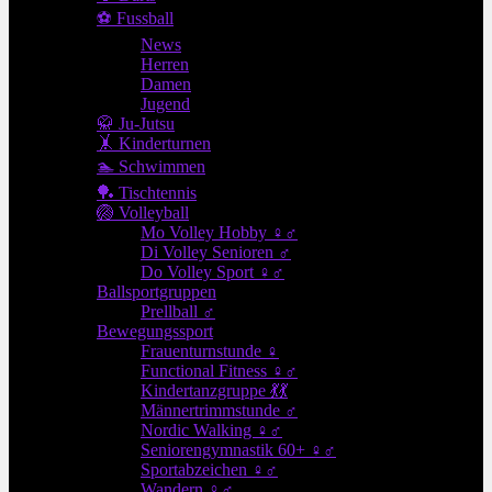
⚽ Fussball
News
Herren
Damen
Jugend
🥋 Ju-Jutsu
🤸 Kinderturnen
🏊 Schwimmen
🏓 Tischtennis
🏐 Volleyball
Mo Volley Hobby ♀♂
Di Volley Senioren ♂
Do Volley Sport ♀♂
Ballsportgruppen
Prellball ♂
Bewegungssport
Frauenturnstunde ♀
Functional Fitness ♀♂
Kindertanzgruppe 💃💃
Männertrimmstunde ♂
Nordic Walking ♀♂
Seniorengymnastik 60+ ♀♂
Sportabzeichen ♀♂
Wandern ♀♂