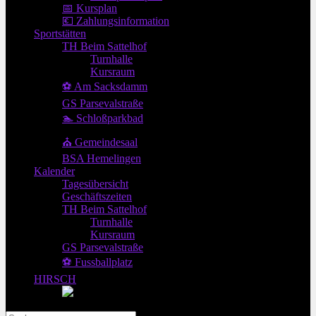
📅 Kursplan
💶 Zahlungsinformation
Sportstätten
TH Beim Sattelhof
Turnhalle
Kursraum
⚽ Am Sacksdamm
GS Parsevalstraße
🏊 Schloßparkbad
⛪ Gemeindesaal
BSA Hemelingen
Kalender
Tagesübersicht
Geschäftszeiten
TH Beim Sattelhof
Turnhalle
Kursraum
GS Parsevalstraße
⚽ Fussballplatz
HIRSCH