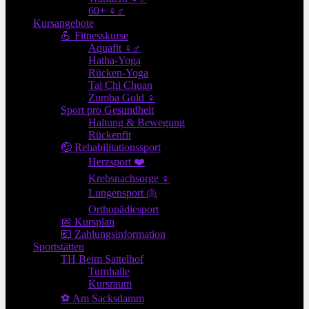
60+ ♀♂
Kursangebote
💪 Fitnesskurse
Aquafit ♀♂
Hatha-Yoga
Rücken-Yoga
Tai Chi Chuan
Zumba Gold ♀
Sport pro Gesundheit
Haltung & Bewegung
Rückenfit
🤕 Rehabilitationssport
Herzsport ❤️
Krebsnachsorge ♀
Lungensport 🫁
Orthopädiesport
📅 Kursplan
💶 Zahlungsinformation
Sportstätten
TH Beim Sattelhof
Turnhalle
Kursraum
⚽ Am Sacksdamm