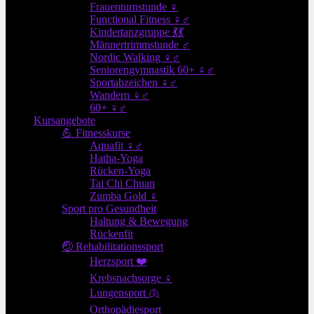
Frauenturnstunde ♀
Functional Fitness ♀♂
Kindertanzgruppe 💃💃
Männertrimmstunde ♂
Nordic Walking ♀♂
Seniorengymnastik 60+ ♀♂
Sportabzeichen ♀♂
Wandern ♀♂
60+ ♀♂
Kursangebote
💪 Fitnesskurse
Aquafit ♀♂
Hatha-Yoga
Rücken-Yoga
Tai Chi Chuan
Zumba Gold ♀
Sport pro Gesundheit
Haltung & Bewegung
Rückenfit
🤕 Rehabilitationssport
Herzsport ❤️
Krebsnachsorge ♀
Lungensport 🫁
Orthopädiesport