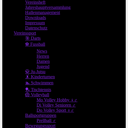
Vereinsheft
Jahreshauptversammlung
Hallenmanagement
Downloads
Impressum
Datenschutz
Vereinssport
🎯 Darts
⚽ Fussball
News
Herren
Damen
Jugend
🥋 Ju-Jutsu
🤸 Kinderturnen
🏊 Schwimmen
🏓 Tischtennis
🏐 Volleyball
Mo Volley Hobby ♀♂
Di Volley Senioren ♂
Do Volley Sport ♀♂
Ballsportgruppen
Prellball ♂
Bewegungssport