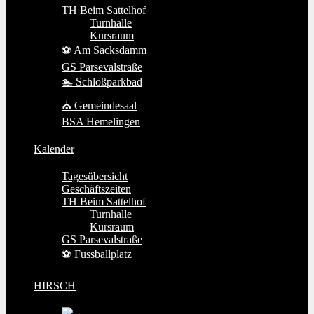
TH Beim Sattelhof
Turnhalle
Kursraum
⚽ Am Sacksdamm
GS Parsevalstraße
🏊 Schloßparkbad
⛪ Gemeindesaal
BSA Hemelingen
Kalender
Tagesübersicht
Geschäftszeiten
TH Beim Sattelhof
Turnhalle
Kursraum
GS Parsevalstraße
⚽ Fussballplatz
HIRSCH