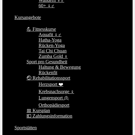
Wandern ♀♂
60+ ♀♂
Kursangebote
💪 Fitnesskurse
Aquafit ♀♂
Hatha-Yoga
Rücken-Yoga
Tai Chi Chuan
Zumba Gold ♀
Sport pro Gesundheit
Haltung & Bewegung
Rückenfit
🤕 Rehabilitationssport
Herzsport ❤️
Krebsnachsorge ♀
Lungensport 🫁
Orthopädiesport
📅 Kursplan
💶 Zahlungsinformation
Sportstätten