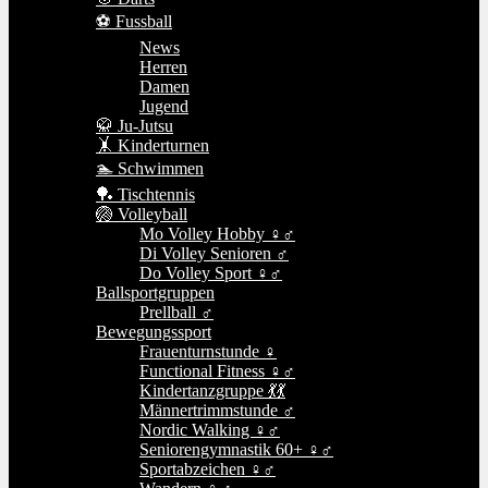
⚽ Fussball
News
Herren
Damen
Jugend
🥋 Ju-Jutsu
🤸 Kinderturnen
🏊 Schwimmen
🏓 Tischtennis
🏐 Volleyball
Mo Volley Hobby ♀♂
Di Volley Senioren ♂
Do Volley Sport ♀♂
Ballsportgruppen
Prellball ♂
Bewegungssport
Frauenturnstunde ♀
Functional Fitness ♀♂
Kindertanzgruppe 💃💃
Männertrimmstunde ♂
Nordic Walking ♀♂
Seniorengymnastik 60+ ♀♂
Sportabzeichen ♀♂